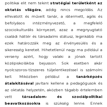
politikai elit nem tekint
stratégiai területként az
oktatás világára
, addig nincs megoldás. Az
elhivatott és művelt tanár, a rátermett, agilis és
befolyásos intézményvezető, a megfelelő
szociokulturális környezet, azaz a megnyugtató
családi háttér és társadalmi státusz, leginkább ma
ezek határozzák meg az érvényesülés és a
sikeresség kereteit. Hihetetlenül nagy ma például a
verseny azért, hogy valaki a jónak tartott
középiskolákba bejusson. Sok esetben akár
nyolcszoros-tízszeres túljelentkezéssel is számolni
kell. Miközben például a
tanárképzés
átalakításával
javítani kellene a pedagógusok és
az oktatás helyzetén, aközben tágabb értelemben
vett
társadalom- és szociálpolitikai
beavatkozásokra
is szükség lenne. Ennek