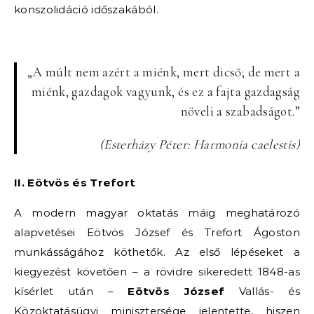
konszolidáció időszakából.
„A múlt nem azért a miénk, mert dicső; de mert a
miénk, gazdagok vagyunk, és ez a fajta gazdagság
növeli a szabadságot.”
(Esterházy Péter: Harmonia caelestis)
II.
Eötvös és Trefort
A modern magyar oktatás máig meghatározó
alapvetései Eötvös József és Trefort Ágoston
munkásságához köthetők. Az első lépéseket a
kiegyezést követően – a rövidre sikeredett 1848-as
kísérlet után –
Eötvös József
Vallás- és
Közoktatásügyi minisztersége jelentette, hiszen