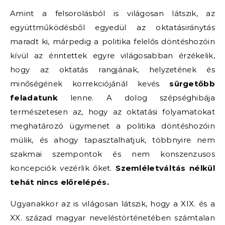
Amint a felsorolásból is világosan látszik, az
együttműködésből egyedül az oktatásiránytás
maradt ki, márpedig a politika felelős döntéshozóin
kívül az érintettek egyre világosabban érzékelik,
hogy az oktatás rangjának, helyzetének és
minőségének korrekciójánál kevés
sürgetőbb
feladatunk
lenne. A dolog szépséghibája
természetesen az, hogy az oktatási folyamatokat
meghatározó ügymenet a politika döntéshozóin
múlik, és ahogy tapasztalhatjuk, többnyire nem
szakmai szempontok és nem konszenzusos
koncepciók vezérlik őket.
Szemléletváltás nélkül
tehát nincs előrelépés.
Ugyanakkor az is világosan látszik, hogy a XIX. és a
XX. század magyar neveléstörténetében számtalan