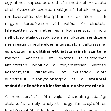
egy ahhoz kapcsolódó oktatási modellel. Az azóta
eltelt évtizedek azonban világossá tették, hogy a
rendszerváltás struktúrájában ez az álom csak
nagyon töredékesen vált valóra. Az elsietett,
kifejezetten türelmetlen és a konszenzust mindig
nélkülöző átalakítások során az oktatás rendszere
nem reagált megfelelően a társadalom változásaira,
és pusztán
a politikai elit játszmáinak színtere
maradt. Ráadásul az oktatás teljesítményét
kifejezetten bénítják a folyamatosan változó
kormányzati direktívák, az évtizedek alatt
állandósult bizonytalanságok és a
szakmai
szándék ellenében kierőszakolt változtatások
.
A rendszerváltás óta zajló társadalmi­gazdasági
átalakulás, amely ahelyett, hogy funkciójából és
lehetőségeiből fakadóan csökkentette volna a