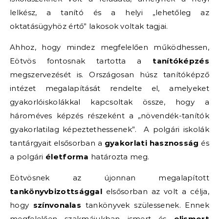
lelkész, a tanító és a helyi „lehetőleg az
oktatásügyhöz értő” lakosok voltak tagjai.
Ahhoz, hogy mindez megfelelően működhessen,
Eötvös fontosnak tartotta a
tanítóképzés
megszervezését is. Országosan húsz tanítóképző
intézet megalapítását rendelte el, amelyeket
gyakorlóiskolákkal kapcsoltak össze, hogy a
hároméves képzés részeként a „növendék-tanítók
gyakorlatilag képeztethessenek”. A polgári iskolák
tantárgyait elsősorban a
gyakorlati hasznosság
és
a polgári
életforma
határozta meg.
Eötvösnek az újonnan megalapított
tankönyvbizottsággal
elsősorban az volt a célja,
hogy
színvonalas
tankönyvek szülessenek. Ennek
megfelelően szakmájukban ismert és
elismert