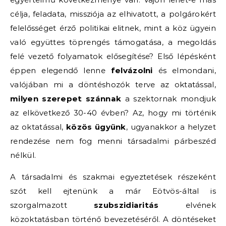
célja, feladata, missziója az elhivatott, a polgárokért
felelősséget érző politikai elitnek, mint a köz ügyein
való együttes töprengés támogatása, a megoldás
felé vezető folyamatok elősegítése? Első lépésként
éppen elegendő lenne
felvázolni
és elmondani,
valójában mi a döntéshozók terve az oktatással,
milyen szerepet szánnak
a szektornak mondjuk
az elkövetkező 30-40 évben? Az, hogy mi történik
az oktatással,
közös ügyünk
, ugyanakkor a helyzet
rendezése nem fog menni társadalmi párbeszéd
nélkül.
A társadalmi és szakmai egyeztetések részeként
szót kell ejtenünk a már Eötvös-által is
szorgalmazott
szubszidiaritás
elvének
közoktatásban történő bevezetéséről. A döntéseket