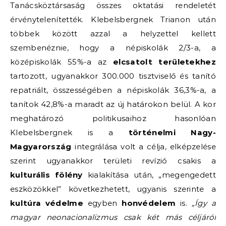
Tanácsköztársaság összes oktatási rendeletét
érvénytelenítették. Klebelsbergnek Trianon után
többek között azzal a helyzettel kellett
szembenéznie, hogy a népiskolák 2/3-a, a
középiskolák 55%-a az
elcsatolt területekhez
tartozott, ugyanakkor 300.000 tisztviselő és tanító
repatriált, összességében a népiskolák 36,3%-a, a
tanítok 42,8%-a maradt az új határokon belül. A kor
meghatározó politikusaihoz hasonlóan
Klebelsbergnek is a
történelmi Nagy-
Magyarország
integrálása volt a célja, elképzelése
szerint ugyanakkor területi revízió csakis a
kulturális fölény
kialakítása után, „megengedett
eszközökkel” következhetett, ugyanis szerinte a
kultúra védelme
egyben
honvédelem
is.
„Így a
magyar neonacionalizmus csak két más céljáról