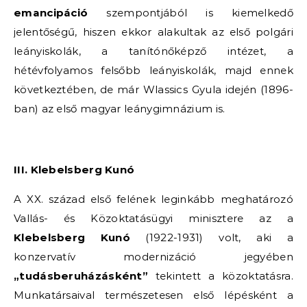
emancipáció
szempontjából is kiemelkedő
jelentőségű, hiszen ekkor alakultak az első polgári
leányiskolák, a tanítónőképző intézet, a
hétévfolyamos felsőbb leányiskolák, majd ennek
következtében, de már Wlassics Gyula idején (1896-
ban) az első magyar leánygimnázium is.
III. Klebelsberg Kunó
A XX. század első felének leginkább meghatározó
Vallás- és Közoktatásügyi minisztere az a
Klebelsberg Kunó
(1922-1931) volt, aki a
konzervatív modernizáció jegyében
„tudásberuházásként”
tekintett a közoktatásra.
Munkatársaival természetesen első lépésként a