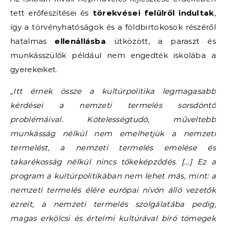
tett erőfeszítései és
törekvései felülről indultak
,
így a törvényhatóságok és a földbirtokosok részéről
hatalmas
ellenállásba
ütközött, a paraszt és
munkásszülők például nem engedték iskolába a
gyerekeiket.
„Itt érnek össze a kultúrpolitika legmagasabb
kérdései a nemzeti termelés sorsdöntő
problémáival.
Kötelességtudó, műveltebb
munkásság nélkül nem emelhetjük a nemzeti
termelést, a nemzeti termelés emelése és
takarékosság nélkül nincs tőkeképződés. […] Ez a
program a kultúrpolitikában nem lehet más, mint: a
nemzeti termelés élére európai nívón álló vezetők
ezreit, a nemzeti termelés szolgálatába pedig,
magas erkölcsi és értelmi kultúrával bíró tömegek