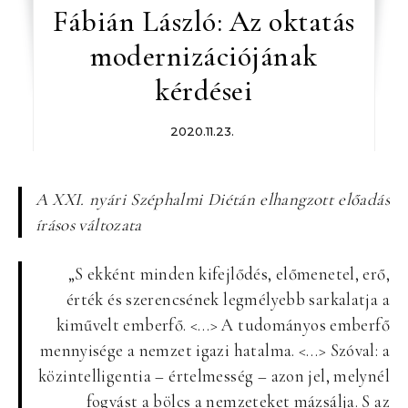
Fábián László: Az oktatás
modernizációjának
kérdései
2020.11.23.
A XXI. nyári Széphalmi Diétán elhangzott előadás
írásos változata
„S ekként minden kifejlődés, előmenetel, erő,
érték és szerencsének legmélyebb sarkalatja a
kiművelt emberfő. <…> A tudományos emberfő
mennyisége a nemzet igazi hatalma. <…> Szóval: a
közintelligentia – értelmesség – azon jel, melynél
fogvást a bölcs a nemzeteket mázsálja. S az