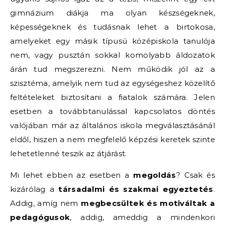
gimnázium diákja ma olyan készségeknek,
képességeknek és tudásnak lehet a birtokosa,
amelyeket egy másik típusú középiskola tanulója
nem, vagy pusztán sokkal komolyabb áldozatok
árán tud megszerezni. Nem működik jól az a
szisztéma, amelyik nem tud az egységeshez közelítő
feltételeket biztosítani a fiatalok számára. Jelen
esetben a továbbtanulással kapcsolatos döntés
valójában már az általános iskola megválasztásánál
eldől, hiszen a nem megfelelő képzési keretek szinte
lehetetlenné teszik az átjárást.
Mi lehet ebben az esetben a
megoldás
? Csak és
kizárólag a
társadalmi és szakmai egyeztetés
.
Addig, amíg nem
megbecsültek és motiváltak a
pedagógusok
, addig, ameddig a mindenkori