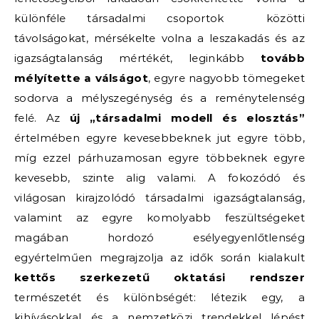
különféle társadalmi csoportok közötti
távolságokat, mérsékelte volna a leszakadás és az
igazságtalanság mértékét, leginkább
tovább
mélyítette a válságot
, egyre nagyobb tömegeket
sodorva a mélyszegénység és a reménytelenség
felé. Az
új „társadalmi modell és elosztás”
értelmében egyre kevesebbeknek jut egyre több,
míg ezzel párhuzamosan egyre többeknek egyre
kevesebb, szinte alig valami. A fokozódó és
világosan kirajzolódó társadalmi igazságtalanság,
valamint az egyre komolyabb feszültségeket
magában hordozó esélyegyenlőtlenség
egyértelműen megrajzolja az idők során kialakult
kettős szerkezetű oktatási rendszer
természetét és különbségét: létezik egy, a
kihívásokkal és a nemzetközi trendekkel lépést