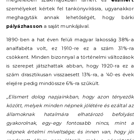
személyeket kértek fel tankönyvírásra, ugyanakkor
meghagyták annak lehetőségét, hogy bárki
pályázhasson
a saját munkájával.
1890-ben a hat éven felüli magyar lakosság 38%-a
analfabéta volt, ez 1910-re ez a szám 31%-ra
csökkent. Minden bizonnyal a történelmi változások
is szerepet játszhattak abban, hogy 1920-ra ez a
szám drasztikusan visszaesett 13%-ra, a ’40-es évek
elejére pedig mindössze 6%-ra szűkült.
„Elismert dolog napjainkban, hogy azon tényezők
között, melyek minden népnek jólétére és ezáltal az
államoknak hatalmára elhatározó befolyást
gyakorolnak, egy-egy fontosabb nincs, mint a
népnek értelmi míveltsége; és innen van, hogy jól