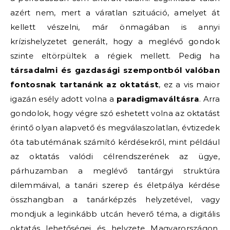
azért nem, mert a váratlan szituáció, amelyet át
kellett vészelni, már önmagában is annyi
krízishelyzetet generált, hogy a meglévő gondok
szinte eltörpültek a régiek mellett. Pedig ha
társadalmi és gazdasági szempontból valóban
fontosnak tartanánk az oktatást
, ez a vis maior
igazán esély adott volna a
paradigmaváltásra
. Arra
gondolok, hogy végre szó eshetett volna az oktatást
érintő olyan alapvető és megválaszolatlan, évtizedek
óta tabutémának számító kérdésekről, mint például
az oktatás valódi célrendszerének az ügye,
párhuzamban a meglévő tantárgyi struktúra
dilemmáival, a tanári szerep és életpálya kérdése
összhangban a tanárképzés helyzetével, vagy
mondjuk a leginkább utcán heverő téma, a digitális
oktatás lehetőségei és helyzete Magyarországon.