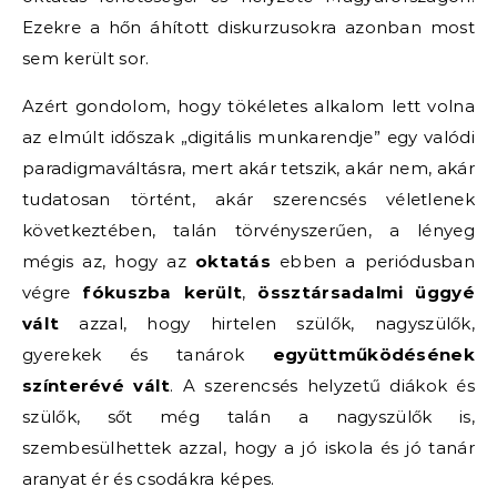
Ezekre a hőn áhított diskurzusokra azonban most
sem került sor.
Azért gondolom, hogy tökéletes alkalom lett volna
az elmúlt időszak „digitális munkarendje” egy valódi
paradigmaváltásra, mert akár tetszik, akár nem, akár
tudatosan történt, akár szerencsés véletlenek
következtében, talán törvényszerűen, a lényeg
mégis az, hogy az
oktatás
ebben a periódusban
végre
fókuszba került
,
össztársadalmi üggyé
vált
azzal, hogy hirtelen szülők, nagyszülők,
gyerekek és tanárok
együttműködésének
színterévé vált
. A szerencsés helyzetű diákok és
szülők, sőt még talán a nagyszülők is,
szembesülhettek azzal, hogy a jó iskola és jó tanár
aranyat ér és csodákra képes.