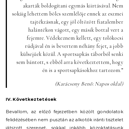
akarták boldogítani egymás kiirtásával. Nem
sokáig lehettem bölcs szemlélője ennek az eszmei
tajtékzásnak, egy jól öltözött fiatalember
halántékon vágott, egy másik bottal vert a
fejemre. Védekeznem kellett, egy tolókocsi
rúdjával én is bevertem néhány fejet, a jobb
külsejűek közül. A sportsapkás táborból senki
sem bántott, s ebből arra következtettem, hogy
én is a sportsapkásokhoz tartozom.”
(Karácsony Benő: Napos oldal)
IV. Következtetések
Bevallom, az előző fejezetben közölt gondolatok
felidézésében nem pusztán az alkotók iránti tisztelet
játszott szerepet, sokkal inkább közoktatásunk