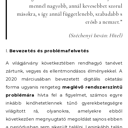
mennél nagyobb, annál kevesebbet szorul
másokra, s így annál függetlenebb, szabadabb s
erősb a nemzet.”
(Széchenyi István: Hitel)
I.
Bevezetés és problémafelvetés
A világjárvány következtében rendhagyó tanévet
zártunk, vegyes és ellentmondásos élményekkel. A
2020 márciusában bevezetett digitális oktatási
forma ugyanis rengeteg
meglévő rendszerszintű
problémára
hívta fel a figyelmet, számos egyre
inkább kinőhetetlennek tűnő gyerekbetegségre
világított rá, olyanokra, amelyekre ebből
következően megnyugtató megoldást sajnos ebben
a periódusban sem sikerült találni. Leginkább talán