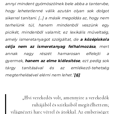
annyi mindent gyömöszölnek bele abba a tantervbe,
hogy lehetetlenné válik azután olyan sok dolgot
sikerrel tanítani. […] a másik megoldás az, hogy nem
terhelünk túl, hanem mindenből veszünk egy
picikét, mindenből valamit; ez lexikális műveltség,
amely ismeretanyagot szolgáltat, de
a középiskola
célja nem az ismeretanyag felhalmozása
, mert
annak nagy részét hamarosan elfelejti a
gyermek,
hanem az elme kiélesítése
, ezt pedig sok
tárgy tanításával és az emlékező-tehetség
megterhelésével elérni nem lehet.”
[6]
„Elvi verekedés volt, amennyire a verekedők
ruhájából és szitkaiból megítélhettem;
világnézeti harc vérrel és átokkal. Az emberiséget