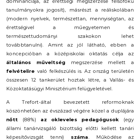
dominanciája, az érettségi megszerzése felsőfokú
tanulmányokra jogosít), másrészt a reáliskolában
(modern nyelvek, természettan, mennyiségtan, az
érettségivel a műegyetemen és
természettudományi szakokon lehet
továbbtanulni). Amint az jól látható, ebben a
koncepcióban a középiskolai oktatás célja az
általános műveltség
megszerzése mellett a
felvételire
való felkészülés is. Az ország területén
összesen 12 tankerület hoztak létre, a Vallás- és
Közoktatásügyi Minisztérium felügyeletével.
A Trefort-által bevezetett reformoknak
köszönhetően az évszázad végére közel a duplájára
nőtt
(88%)
az okleveles pedagógusok
(egy
állami tanárvizsgáló bizottság előtti kellett tanári
képesítővizsgát tenni)
száma
. Működése az