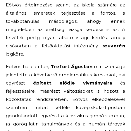
Eötvös értelmezése szerint az iskola számára az
általános ismeretek terjesztése a fontos, a
továbbtanulás másodlagos, ahogy ennek
megfelelően az érettségi vizsga kérdése is az. A
felvételi pedig olyan alkalmassági kérdés, amely
elsősorban a felsőoktatási intézmény
szuverén
jogköre.
Eötvös halála után,
Trefort Ágoston
minisztersége
jelentette a következő emblematikus korszakot, aki
egyrészt
épített elődje vívmányaira
és
fejlesztéseire, másrészt változásokat is hozott a
közoktatás rendszerében. Eötvös elképzelésével
szemben Trefort kétféle középiskola-típusban
gondolkodott: egyrészt a klasszikus gimnáziumban,
(a görög-latin tanulmányok és a humán tárgyak