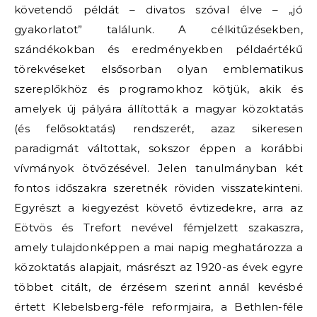
követendő példát – divatos szóval élve – „jó
gyakorlatot” találunk. A célkitűzésekben,
szándékokban és eredményekben példaértékű
törekvéseket elsősorban olyan emblematikus
szereplőkhöz és programokhoz kötjük, akik és
amelyek új pályára állították a magyar közoktatás
(és felősoktatás) rendszerét, azaz sikeresen
paradigmát váltottak, sokszor éppen a korábbi
vívmányok ötvözésével. Jelen tanulmányban két
fontos időszakra szeretnék röviden visszatekinteni.
Egyrészt a kiegyezést követő évtizedekre, arra az
Eötvös és Trefort nevével fémjelzett szakaszra,
amely tulajdonképpen a mai napig meghatározza a
közoktatás alapjait, másrészt az 1920-as évek egyre
többet citált, de érzésem szerint annál kevésbé
értett Klebelsberg-féle reformjaira, a Bethlen-féle