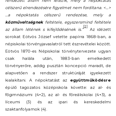
rendezett állam nem létezik, mely a népoktatás
célszerű elrendezésére figyelmet nem fordítana. <…>
…a népoktatás célszerű rendezése, mely a
közműveltségnek
feltétele, egyszersmind feltétele
[2]
az állam létének s kifejlődésének is.”
Az idézett
sorokat Eötvös József vetette papírra 1868-ban, a
népiskolai törvényjavaslatról tett észrevételei között.
Eötvös 1870-es Népiskolai törvénytervezete ugyan
csak halála után, 1883-ban emelkedett
törvényerőre, addig pusztán koncepció maradt, de
alapvetően a rendszer struktúráját igyekezett
kialakítani. A népoktatást az
együttműködésre
épülő tagozatos középiskola követte: az al- és
főgimnáziumi (4+2), az al- és főreáliskolai (4+3), a
líceumi (3) és az ipari és kereskedelmi
szaktanfolyamok (4).