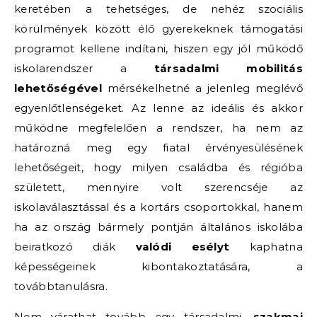
keretében a tehetséges, de nehéz szociális
körülmények között élő gyerekeknek támogatási
programot kellene indítani, hiszen egy jól működő
iskolarendszer a
társadalmi mobilitás
lehetőségével
mérsékelhetné a jelenleg meglévő
egyenlőtlenségeket. Az lenne az ideális és akkor
működne megfelelően a rendszer, ha nem az
határozná meg egy fiatal érvényesülésének
lehetőségeit, hogy milyen családba és régióba
született, mennyire volt szerencséje az
iskolaválasztással és a kortárs csoportokkal, hanem
ha az ország bármely pontján általános iskolába
beiratkozó diák
valódi esélyt
kaphatna
képességeinek kibontakoztatására, a
továbbtanulásra.
Nem várathat tovább egy társadalmi,
szakmai