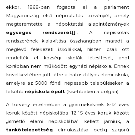
ekkor, 1868-ban fogadta el a parlament
Magyarország első népoktatási törvényét, amely
megteremtette a népoktatási alapintézmények
egységes rendszerét
[1]
. A népiskolák
rendszerének kialakítása összhangban maradt a
meglévő felekezeti iskolákkal, hiszen csak ott
rendelték el községi iskolák létesítését, ahol
korábban nem működött egyházi népiskola. Ennek
következtében jött létre a hatosztályos elemi iskola,
amelyre az 5000 főnél népesebb településeken a
felsőbb
népiskola épült
(kisebbeken a polgári).
A törvény értelmében a gyermekeknek 6-12 éves
koruk között népiskolába, 12-15 éves koruk között
„ismétlő elemi népiskolába” kellett járniuk, a
tankötelezettség
elmulasztása pedig szigorú