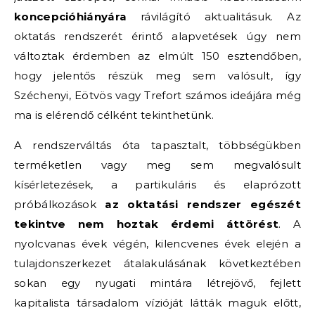
koncepcióhiányára
rávilágító aktualitásuk. Az
oktatás rendszerét érintő alapvetések úgy nem
változtak érdemben az elmúlt 150 esztendőben,
hogy jelentős részük meg sem valósult, így
Széchenyi, Eötvös vagy Trefort számos ideájára még
ma is elérendő célként tekinthetünk.
A rendszerváltás óta tapasztalt, többségükben
terméketlen vagy meg sem megvalósult
kísérletezések, a partikuláris és elaprózott
próbálkozások
az oktatási rendszer egészét
tekintve nem hoztak érdemi áttörést
. A
nyolcvanas évek végén, kilencvenes évek elején a
tulajdonszerkezet átalakulásának következtében
sokan egy nyugati mintára létrejövő, fejlett
kapitalista társadalom vízióját látták maguk előtt,