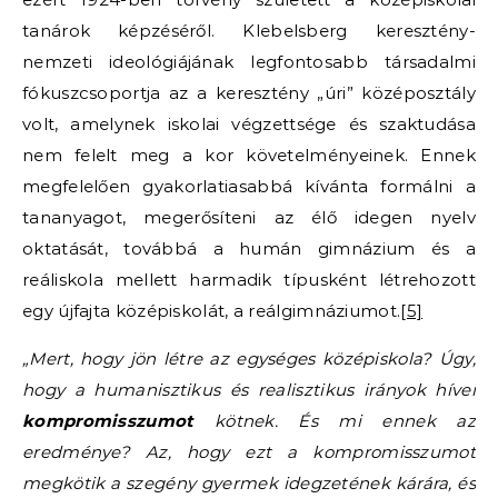
tanárok képzéséről. Klebelsberg keresztény-
nemzeti ideológiájának legfontosabb társadalmi
fókuszcsoportja az a keresztény „úri” középosztály
volt, amelynek iskolai végzettsége és szaktudása
nem felelt meg a kor követelményeinek. Ennek
megfelelően gyakorlatiasabbá kívánta formálni a
tananyagot, megerősíteni az élő idegen nyelv
oktatását, továbbá a humán gimnázium és a
reáliskola mellett harmadik típusként létrehozott
egy újfajta középiskolát, a reálgimnáziumot.
[5]
„Mert, hogy jön létre az egységes középiskola? Úgy,
hogy a humanisztikus és realisztikus irányok hívei
kompromisszumot
kötnek. És mi ennek az
eredménye? Az, hogy ezt a kompromisszumot
megkötik a szegény gyermek idegzetének kárára, és