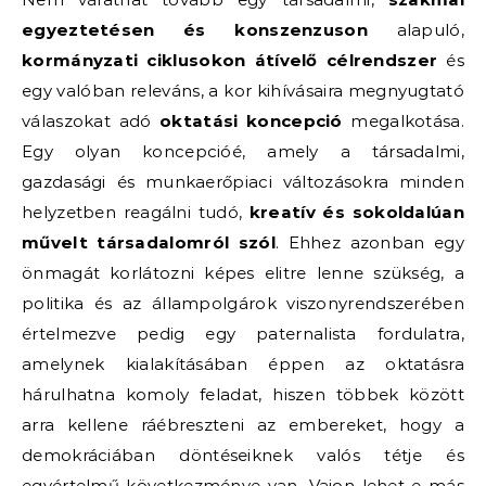
egyeztetésen és konszenzuson
alapuló,
kormányzati ciklusokon átívelő
célrendszer
és
egy valóban releváns, a kor kihívásaira megnyugtató
válaszokat adó
oktatási koncepció
megalkotása.
Egy olyan koncepcióé, amely a társadalmi,
gazdasági és munkaerőpiaci változásokra minden
helyzetben reagálni tudó,
kreatív és sokoldalúan
művelt társadalomról szól
. Ehhez azonban egy
önmagát korlátozni képes elitre lenne szükség, a
politika és az állampolgárok viszonyrendszerében
értelmezve pedig egy paternalista fordulatra,
amelynek kialakításában éppen az oktatásra
hárulhatna komoly feladat, hiszen többek között
arra kellene ráébreszteni az embereket, hogy a
demokráciában döntéseiknek valós tétje és
egyértelmű következménye van. Vajon lehet-e más