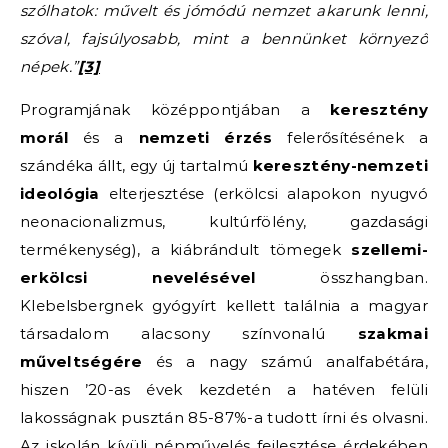
szólhatok: művelt és jómódú nemzet akarunk lenni,
szóval, fajsúlyosabb, mint a bennünket környező
népek.”
[3]
Programjának középpontjában a
keresztény
morál
és a
nemzeti érzés
felerősítésének a
szándéka állt, egy új tartalmú
keresztény-nemzeti
ideológia
elterjesztése (erkölcsi alapokon nyugvó
neonacionalizmus, kultúrfölény, gazdasági
termékenység), a kiábrándult tömegek
szellemi-
erkölcsi nevelésével
összhangban.
Klebelsbergnek gyógyírt kellett találnia a magyar
társadalom alacsony színvonalú
szakmai
műveltségére
és a nagy számú analfabétára,
hiszen ’20-as évek kezdetén a hatéven felüli
lakosságnak pusztán 85-87%-a tudott írni és olvasni.
Az iskolán kívüli népművelés fejlesztése érdekében