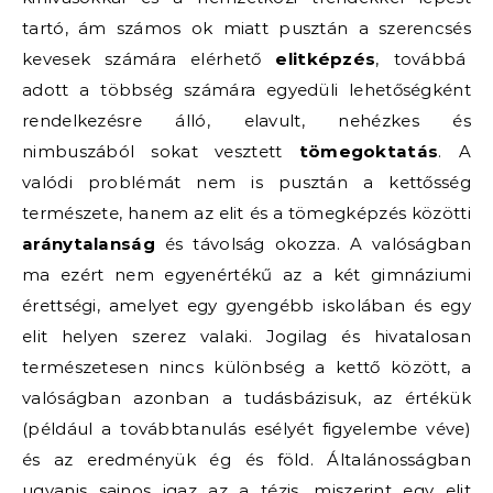
tartó, ám számos ok miatt pusztán a szerencsés
kevesek számára elérhető
elitképzés
, továbbá
adott a többség számára egyedüli lehetőségként
rendelkezésre álló, elavult, nehézkes és
nimbuszából sokat vesztett
tömegoktatás
. A
valódi problémát nem is pusztán a kettősség
természete, hanem az elit­ és a tömegképzés közötti
aránytalanság
és távolság okozza. A valóságban
ma ezért nem egyenértékű az a két gimnáziumi
érettségi, amelyet egy gyengébb iskolában és egy
elit helyen szerez valaki. Jogilag és hivatalosan
természetesen nincs különbség a kettő között, a
valóságban azonban a tudásbázisuk, az értékük
(például a továbbtanulás esélyét figyelembe véve)
és az eredményük ég és föld. Általánosságban
ugyanis sajnos igaz az a tézis, miszerint egy elit