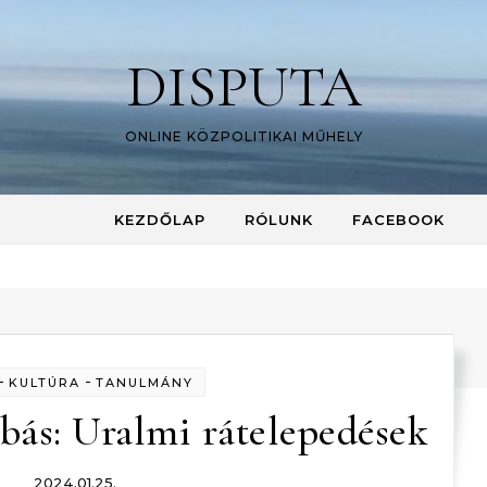
DISPUTA
ONLINE KÖZPOLITIKAI MŰHELY
KEZDŐLAP
RÓLUNK
FACEBOOK
-
-
KULTÚRA
TANULMÁNY
bás: Uralmi rátelepedések
2024.01.25.