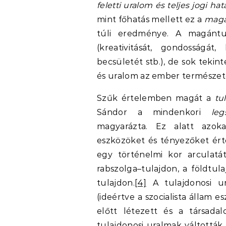
feletti uralom és teljes jogi h
mint főhatás mellett ez a
magá
túli eredménye. A magántul
(kreativitását, gondosságát, 
becsületét stb.), de sok tekinte
és uralom az ember természeté
Szűk értelemben magát a
tu
Sándor a mindenkori
le
magyarázta. Ez alatt azokat
eszközöket és tényezőket ér
egy történelmi kor arculatá
rabszolga–tulajdon, a földtul
tulajdon.
[4]
A tulajdonosi ur
(ideértve a szocialista állam 
előtt létezett és a társada
tulajdonosi uralmak váltották