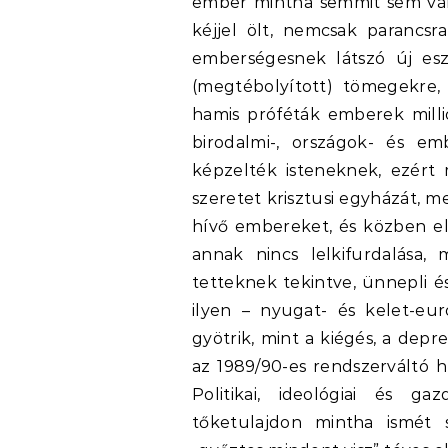
ember mintha semmit sem válto
kéjjel ölt, nemcsak parancsr
emberségesnek látszó új esz
(megtébolyított) tömegekre,
hamis próféták emberek milli
birodalmi-, országok- és em
képzelték isteneknek, ezért
szeretet krisztusi egyházát, m
hívő embereket, és közben elv
annak nincs lelkifurdalása,
tetteknek tekintve, ünnepli 
ilyen – nyugat- és kelet-eu
gyötrik, mint a kiégés, a dep
az 1989/90-es rendszerváltó hu
Politikai, ideológiai és ga
tőketulajdon mintha ismét s