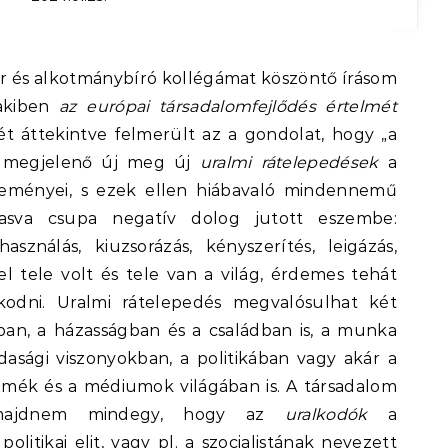
 akiben
az európai társadalomfejlődés értelmét
t áttekintve felmerült az a gondolat, hogy „a
n megjelenő új meg új
uralmi rátelepedések
a
leményei, s ezek ellen hiábavaló mindennemű
vasva csupa negatív dolog jutott eszembe:
asználás, kiuzsorázás, kényszerítés, leigázás,
l tele volt és tele van a világ, érdemes tehát
odni. Uralmi rátelepedés megvalósulhat két
an, a házasságban és a családban is, a munka
dasági viszonyokban, a politikában vagy akár a
zmék és a médiumok világában is. A társadalom
 majdnem mindegy, hogy az
uralkodók
a
olitikai elit, vagy pl. a szocialistának nevezett