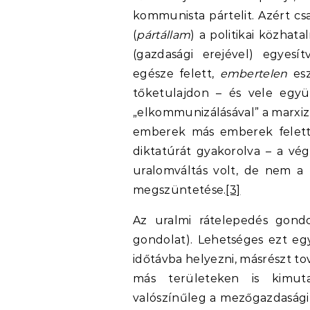
kommunista pártelit. Azért cs
(
pártállam
) a politikai közhat
(gazdasági erejével) egyesít
egésze felett,
embertelen
es
tőketulajdon – és vele eg
„elkommunizálásával” a marxiz
emberek más emberek feletti
diktatúrát gyakorolva – a végl
uralomváltás volt, de nem a
megszüntetése.
[3]
Az uralmi rátelepedés gondo
gondolat). Lehetséges ezt e
időtávba helyezni, másrészt t
más területeken is kimuta
valószínűleg a mezőgazdasági