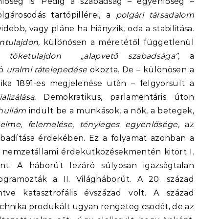
nlőség is. Pedig a szabadság – egyenlőség –
olgárosodás tartópillérei, a
polgári társadalom
idebb, vagy pláne ha hiányzik, oda a stabilitása.
ntulajdon,
különösen a méretétől függetlenül
tt
tőketulajdon „alapvető szabadsága”,
a
ló
uralmi rátelepedése
okozta. De – különösen a
lika 1891-es megjelenése után – felgyorsult a
ializálása.
Demokratikus, parlamentáris úton
i hullám
indult be a munkások, a nők, a betegek,
elme, felemelése, tényleges egyenlősége,
az
zabadítása érdekében. Ez a folyamat azonban a
s nemzetállami érdekütközésekmentén kitört I.
nt. A háborút lezáró súlyosan igazságtalan
gramozták a II. Világháborút. A 20. század
ntve katasztrofális évszázad volt. A század
chnika produkált ugyan rengeteg csodát, de az