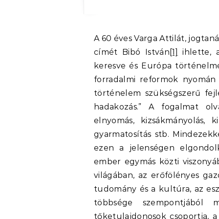
A 60 éves Varga Attilát, jogtanár és alkotmánybíró kollégámat köszöntő írásom
címét Bibó István
[1]
ihlette,
keresve és Európa történelmé
forradalmi reformok nyomá
történelem szükségszerű fej
hadakozás.” A fogalmat ol
elnyomás, kizsákmányolás, kih
gyarmatosítás stb. Mindezekke
ezen a jelenségen elgondolk
ember egymás közti viszonyáb
világában, az erőfölényes gaz
tudomány és a kultúra, az es
többsége szempontjából
tőketulajdonosok csoportja, a p