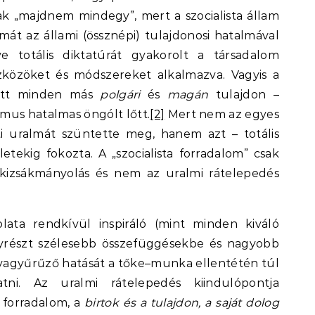
ak „majdnem mindegy”, mert a szocialista állam
almát az állami (össznépi) tulajdonosi hatalmával
ve totális diktatúrát gyakorolt a társadalom
zközöket és módszereket alkalmazva. Vagyis a
yütt minden más
polgári
és
magán
tulajdon –
mus hatalmas öngólt lőtt.
[2]
Mert nem az egyes
 uralmát szüntette meg, hanem azt – totális
etekig fokozta. A „szocialista forradalom” csak
 kizsákmányolás és nem az uralmi rátelepedés
lata rendkívül inspiráló (mint minden kiváló
gyrészt szélesebb összefüggésekbe és nagyobb
ovagyűrűző hatását a tőke–munka ellentétén túl
tni. Az uralmi rátelepedés kiindulópontja
 forradalom, a
birtok és a tulajdon, a saját dolog