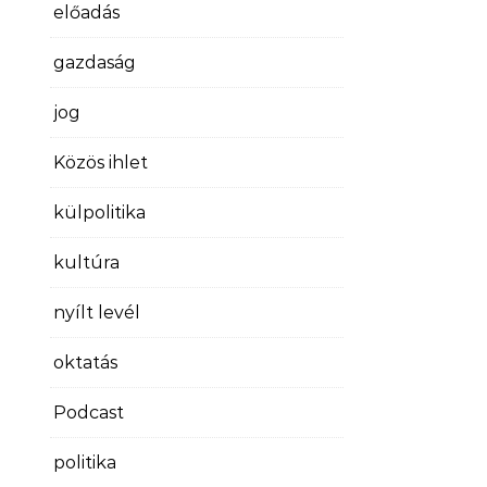
előadás
gazdaság
jog
Közös ihlet
külpolitika
kultúra
nyílt levél
oktatás
Podcast
politika