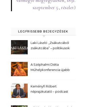
vármegye megyegyűlésén, 1832.
szeptember 5., részlet)
LEGFRISSEBB BEJEGYZÉSEK
Laki László: „Zsákutcából
zsákutcába” ̶ politikusok
kerestetnek
A Széphalmi Diéta
Műhelykonferencia újabb
előadása – Bernek Ágnes
Keményfi Róbert
néprajzkutató – podcast