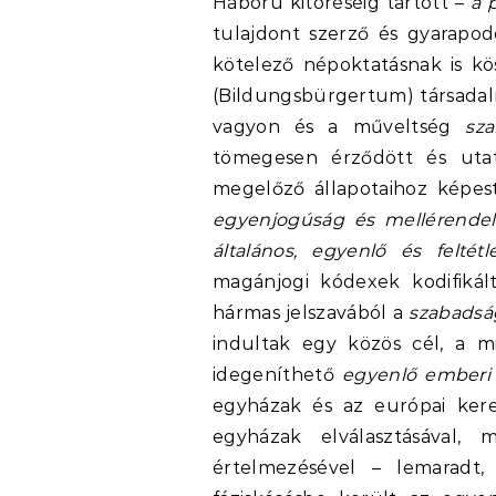
Háború kitöréséig tartott –
a 
tulajdont szerző és gyarapo
kötelező népoktatásnak is 
(Bildungsbürgertum) társadalm
vagyon és a műveltség
sz
tömegesen érződött és utat
megelőző állapotaihoz képes
egyenjogúság és mellérende
általános, egyenlő és feltét
magánjogi kódexek kodifikál
hármas jelszavából a
szabadsá
indultak egy közös cél, a m
idegeníthető
egyenlő emberi
egyházak és az európai kere
egyházak elválasztásával, 
értelmezésével – lemaradt,