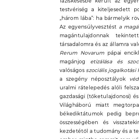
fáziskésésbe került az egye
testvériség a kiteljesedett p
„három lába”: ha bármelyik röv
Az egyensúlyvesztést
a magá
magántulajdonnak tekinte
társadalomra és az államra va
Rerum Novarum
pápai encik
magánjog
etizálása és szoc
valóságos
szociális jogalkotás
a szegény néposztályok
véd
uralmi rátelepedés alóli fels
gazdasági (tőketulajdonosi) é
Világháború miatt megtorpa
békediktátumok pedig bepro
összességében és visszateki
kezdetétől a tudomány és a te