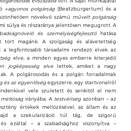
polgárosodás évszázada
volt. A saját munkájával
dó
vagyonos polgárság
(Besitzbürgertum) és a
köszönhetően növekvő számú
művelt polgárság
i súlya és részaránya jelentősen megugrott. A
abadságnövelő és személyiségfejlesztő
hatása
 tört magánk. A szolgaság és alávetettség
t a legfontosabb társadalmi rendező elvek az
ltség
elve, a minden egyes emberre kiterjedő
len jogképesség elve
lettek, amiket a nagy
tak. A polgárosodás és a polgári forradalmak
g és az egyenlőség
egyszerre, egy startvonalról
indenkivel vele született és senkitől el nem
 méltóság
irányába. A
testvériség
azonban – az
sztény értékek mellőzésével, az állam és az
majd a szekularizáció túl tág, de szigorú
 és ezáltal – a szabadsághoz viszonyítva –