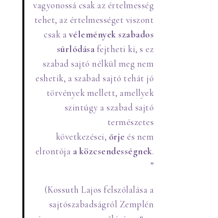
vagyonossá csak az értelmesség
tehet, az értelmességet viszont
csak a
vélemények szabados
súrlódása
fejtheti ki, s ez
szabad sajtó nélkül meg nem
eshetik, a szabad sajtó tehát jó
törvények mellett, amellyek
szintúgy a szabad sajtó
természetes
következései,
őrje
és nem
elrontója
a
közcsendességnek
.
”
(Kossuth Lajos felszólalása a
sajtószabadságról Zemplén