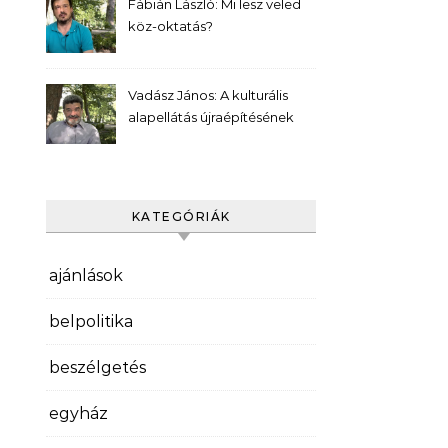
Fábián László: Mi lesz veled
köz-oktatás?
Vadász János: A kulturális
alapellátás újraépítésének
kívánatos programja
KATEGÓRIÁK
ajánlások
belpolitika
beszélgetés
egyház