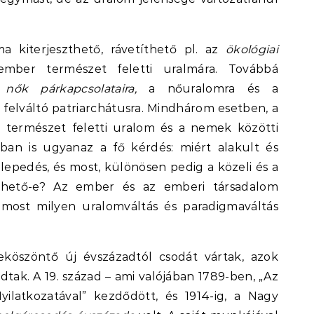
a kiterjeszthető, rávetíthető pl. az
ökológiai
ember természet feletti uralmára. Továbbá
s nők párkapcsolataira,
a nőuralomra és a
t felváltó patriarchátusra. Mindhárom esetben, a
a természet feletti uralom és a nemek közötti
ban is ugyanaz a fő kérdés: miért alakult és
telepedés, és most, különösen pedig a közeli és a
ölhető-e? Az ember és az emberi társadalom
 most milyen uralomváltás és paradigmaváltás
eköszöntő új évszázadtól csodát vártak, azok
tak. A 19. század – ami valójában 1789-ben, „Az
ilatkozatával” kezdődött, és 1914-ig, a Nagy