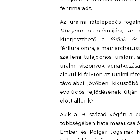
fennmaradt.
Az uralmi rátelepedés fogalm
lábnyom
problémájára, az 
kiterjeszthető a
férfiak é
férfiuralomra, a matriarchátus
szellemi tulajdonosi uralom, 
uralmi viszonyok vonatkozásá
alakul ki folyton az uralmi rá
távolabbi jövőben kiküszöb
evolúciós fejlődésének útján
előtt állunk?
Akik a 19. század végén a b
többségében hatalmasat csalód
Ember és Polgár Jogainak Ny