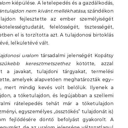
atalom
kiépülése. A letelepedés és a gazdálkodás,
ntulajdon nem kívánt mellékhatása,
szándékon
ajdon fejlesztette az ember személyiségét
kötelességtudatát, felelősségét, tisztességét,
tben el is torzította azt. A tulajdonosi birtoklás
vé, lelkületévé vált.
lajdonosi uralom
társadalmi jelenségét Kopátsy
gszűkebb keresztmetszethez
kötötte, azzal
 a javakat, tulajdoni tárgyakat, termelési
tette, amelyek alapvetően meghatározták egy–
t, mert mindig kevés volt belőlük. Ilyenek a
ajdon, a tőketulajdon, és legújabban a szellemi
almi rátelepedés tehát már a tőketulajdon
eszményi, egyszemélyes „össztőkés” tulajdonát is)
lom fejlődésére döntő befolyást gyakorolt. A
 egymást, de az uralom jelensége változatlanul