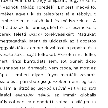
zott volna, sőt: „úgy elaljasult, hogy önként,
a”(Radnóti Miklós: Töredék). Embert megváltó,
méket agyalt ki és telepített rá a tébolyult
 embertelen eszközökkel és módszerekkel. A
óit áldozták fel önmagukért és az eszméikért,
berek feletti
uralmi
törekvéseikért. Magukat
 megtagadták Istent és üldözték az áldozatos
eggyalázták az emberek vallását, a papokat és a
esztették a saját lelküket. Akinek nincs lelke,
 mert nincs bűntudata sem, sőt bűneit dicső
és ünnepelteti önmagát. Nem csoda, ha most az
rópai – embert olyan súlyos mentális zavarok
resszió és a pánikbetegség. Ezeken nem segített
llám, a látszólag „egypólusúvá” vált világ, sőt!
zdasági
ellensúly nélkül
az immár globális
úlyosabban rátelepedett volna a világra (a