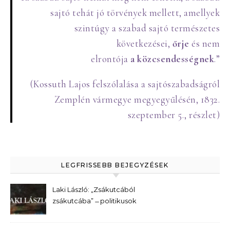
sajtó tehát jó törvények mellett, amellyek
szintúgy a szabad sajtó természetes
következései,
őrje
és nem
elrontója
a
közcsendességnek
.”
(Kossuth Lajos felszólalása a sajtószabadságról
Zemplén vármegye megyegyűlésén, 1832.
szeptember 5., részlet)
LEGFRISSEBB BEJEGYZÉSEK
Laki László: „Zsákutcából
zsákutcába” ̶ politikusok
kerestetnek