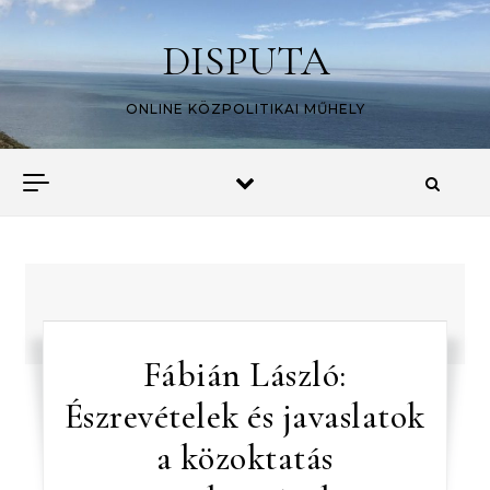
Skip to content
DISPUTA
ONLINE KÖZPOLITIKAI MŰHELY
Fábián László:
Észrevételek és javaslatok
a közoktatás