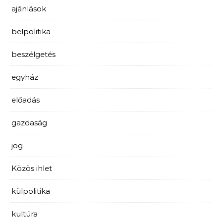
ajánlások
belpolitika
beszélgetés
egyház
előadás
gazdaság
jog
Közös ihlet
külpolitika
kultúra