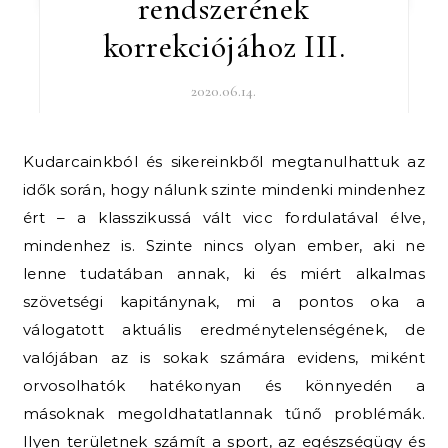
rendszerének
korrekciójához III.
2020.06.14.
Kudarcainkból és sikereinkből megtanulhattuk az
idők során, hogy nálunk szinte mindenki mindenhez
ért – a klasszikussá vált vicc fordulatával élve,
mindenhez is. Szinte nincs olyan ember, aki ne
lenne tudatában annak, ki és miért alkalmas
szövetségi kapitánynak, mi a pontos oka a
válogatott aktuális eredménytelenségének, de
valójában az is sokak számára evidens, miként
orvosolhatók hatékonyan és könnyedén a
másoknak megoldhatatlannak tűnő problémák.
Ilyen területnek számít a sport, az egészségügy és