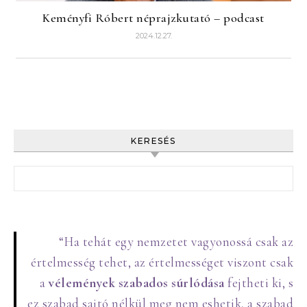
Keményfi Róbert néprajzkutató – podcast
2024.12.27.
KERESÉS
Keresés:
“Ha tehát egy nemzetet vagyonossá csak az
értelmesség tehet, az értelmességet viszont csak
a
vélemények szabados súrlódása
fejtheti ki, s
ez szabad sajtó nélkül meg nem eshetik, a szabad