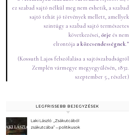
ez szabad sajtó nélkül meg nem eshetik, a szabad
sajtó tehát jó törvények mellett, amellyek
szintúgy a szabad sajtó természetes
következései,
őrje
és nem
elrontója
a
közcsendességnek
.”
(Kossuth Lajos felszólalása a sajtószabadságról
Zemplén vármegye megyegyűlésén, 1832.
szeptember 5., részlet)
LEGFRISSEBB BEJEGYZÉSEK
Laki László: „Zsákutcából
zsákutcába” ̶ politikusok
kerestetnek