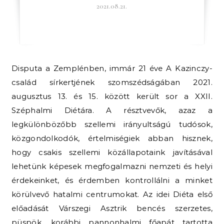
2021.08.21.
Disputa a Zemplénben, immár 21 éve A Kazinczy-
család sírkertjének szomszédságában 2021.
augusztus 13. és 15. között került sor a XXII.
Széphalmi Diétára. A résztvevők, azaz a
legkülönbözőbb szellemi irányultságú tudósok,
közgondolkodók, értelmiségiek abban hisznek,
hogy csakis szellemi közállapotaink javításával
lehetünk képesek megfogalmazni nemzeti és helyi
érdekeinket, és érdemben kontrollálni a minket
körülvevő hatalmi centrumokat. Az idei Diéta első
előadását Várszegi Asztrik bencés szerzetes,
püspök, korábbi pannonhalmi főapát tartotta