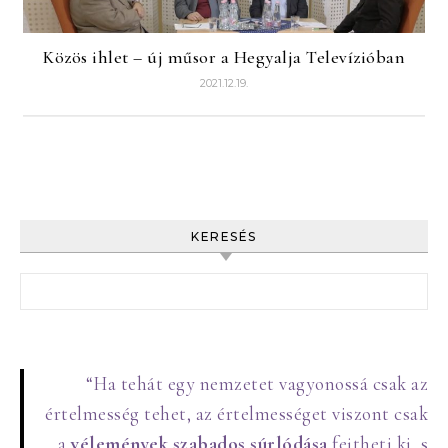
Közös ihlet – új műsor a Hegyalja Televízióban
2021.12.19.
KERESÉS
Keresés:
“Ha tehát egy nemzetet vagyonossá csak az
értelmesség tehet, az értelmességet viszont csak
a
vélemények szabados súrlódása
fejtheti ki, s