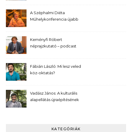
A Széphalmi Diéta
Műhelykonferencia újabb
előadása – Bernek Ágnes
Keményfi Róbert
néprajzkutató – podcast
Fábián László: Mi lesz veled
köz-oktatás?
Vadász János: A kulturális
alapellátás újraépítésének
kívánatos programja
KATEGÓRIÁK