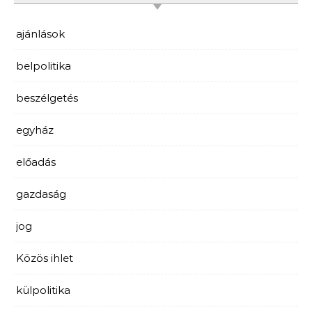
ajánlások
belpolitika
beszélgetés
egyház
előadás
gazdaság
jog
Közös ihlet
külpolitika