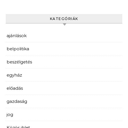
KATEGÓRIÁK
ajánlások
belpolitika
beszélgetés
egyház
előadás
gazdaság
jog
Közös ihlet