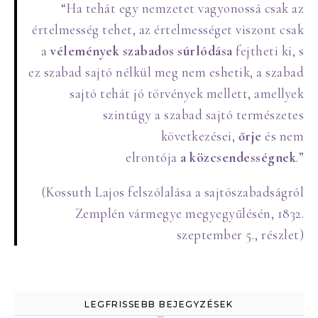
“Ha tehát egy nemzetet vagyonossá csak az
értelmesség tehet, az értelmességet viszont csak
a
vélemények szabados súrlódása
fejtheti ki, s
ez szabad sajtó nélkül meg nem eshetik, a szabad
sajtó tehát jó törvények mellett, amellyek
szintúgy a szabad sajtó természetes
következései,
őrje
és nem
elrontója
a
közcsendességnek
.”
(Kossuth Lajos felszólalása a sajtószabadságról
Zemplén vármegye megyegyűlésén, 1832.
szeptember 5., részlet)
LEGFRISSEBB BEJEGYZÉSEK