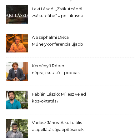
Laki László: „Zsákutcából
zsákutcába” ̶ politikusok
kerestetnek
A Széphalmi Diéta
Műhelykonferencia újabb
előadása – Bernek Ágnes
Keményfi Róbert
néprajzkutató – podcast
Fábián László: Mi lesz veled
köz-oktatás?
Vadász János: A kulturális
alapellátás újraépítésének
kívánatos programja