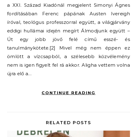
a XXI. Század Kiadónál megjelent Simonyi Ágnes
fordításában Ferenc pápának Austen Ivereigh
íróval, teológus professzorral együtt, a világjárvány
eddigi hullámai idején megírt Álmodjunk együtt –
Út egy jobb jövő felé című esszé- és
tanulmánykötete.[2] Mivel még nem éppen ez
ömlött a vízcsapból, a szélesebb közvélemény
nem is igen figyelt fel rá akkor. Aligha vettem volna
újra elő a…
CONTINUE READING
RELATED POSTS