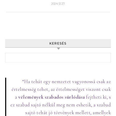
2024.12.27.
KERESÉS
Keresés:
“Ha tehát egy nemzetet vagyonossá csak az
értelmesség tehet, az értelmességet viszont csak
a
vélemények szabados súrlódása
fejtheti ki, s
ez szabad sajtó nélkül meg nem eshetik, a szabad
sajtó tehát jó törvények mellett, amellyek