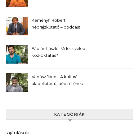
előadása – Bernek Ágnes
Keményfi Róbert
néprajzkutató – podcast
Fábián László: Mi lesz veled
köz-oktatás?
Vadász János: A kulturális
alapellátás újraépítésének
kívánatos programja
KATEGÓRIÁK
ajánlások