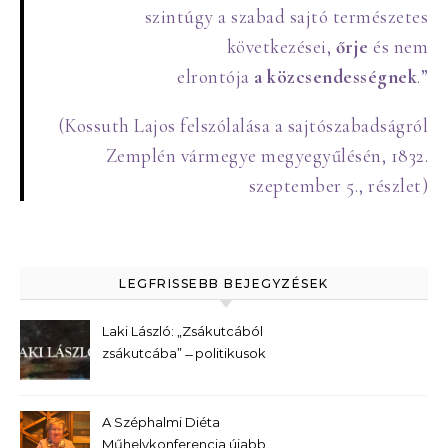
szintúgy a szabad sajtó természetes
következései,
őrje
és nem
elrontója
a
közcsendességnek
.”
(Kossuth Lajos felszólalása a sajtószabadságról
Zemplén vármegye megyegyűlésén, 1832.
szeptember 5., részlet)
LEGFRISSEBB BEJEGYZÉSEK
Laki László: „Zsákutcából
zsákutcába” ̶ politikusok
kerestetnek
A Széphalmi Diéta
Műhelykonferencia újabb