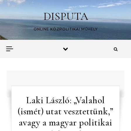
Skip to content
DISPUTA
ONLINE KÖZPOLITIKAI MŰHELY
Laki László: „Valahol
(ismét) utat vesztettünk,”
avagy a magyar politikai