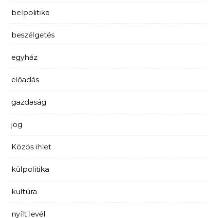
belpolitika
beszélgetés
egyház
előadás
gazdaság
jog
Közös ihlet
külpolitika
kultúra
nyílt levél