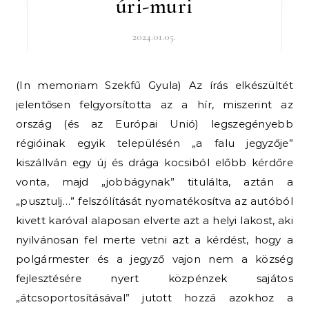
úri-muri
2024.01.05.
(In memoriam Szekfű Gyula) Az írás elkészültét
jelentősen felgyorsította az a hír, miszerint az
ország (és az Európai Unió) legszegényebb
régióinak egyik településén „a falu jegyzője”
kiszállván egy új és drága kocsiból előbb kérdőre
vonta, majd „jobbágynak” titulálta, aztán a
„pusztulj…” felszólítását nyomatékosítva az autóból
kivett karóval alaposan elverte azt a helyi lakost, aki
nyilvánosan fel merte vetni azt a kérdést, hogy a
polgármester és a jegyző vajon nem a község
fejlesztésére nyert közpénzek sajátos
„átcsoportosításával” jutott hozzá azokhoz a