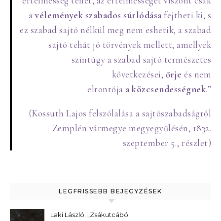
értelmesség tehet, az értelmességet viszont csak
a
vélemények szabados súrlódása
fejtheti ki, s
ez szabad sajtó nélkül meg nem eshetik, a szabad
sajtó tehát jó törvények mellett, amellyek
szintúgy a szabad sajtó természetes
következései,
őrje
és nem
elrontója
a
közcsendességnek
.”
(Kossuth Lajos felszólalása a sajtószabadságról
Zemplén vármegye megyegyűlésén, 1832.
szeptember 5., részlet)
LEGFRISSEBB BEJEGYZÉSEK
Laki László: „Zsákutcából