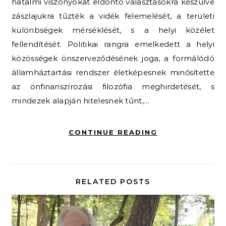
hatalmi viszonyokat eldöntő választásokra készülve
zászlajukra tűzték a vidék felemelését, a területi
különbségek mérséklését, s a helyi közélet
fellendítését. Politikai rangra emelkedett a helyi
közösségek önszerveződésének joga, a formálódó
államháztartási rendszer életképesnek minősítette
az önfinanszírozási filozófia meghirdetését, s
mindezek alapján hitelesnek tűnt,…
CONTINUE READING
RELATED POSTS