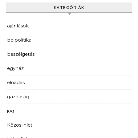
KATEGÓRIÁK
ajánlások
belpolitika
beszélgetés
egyház
előadás
gazdaság
jog
Közös ihlet