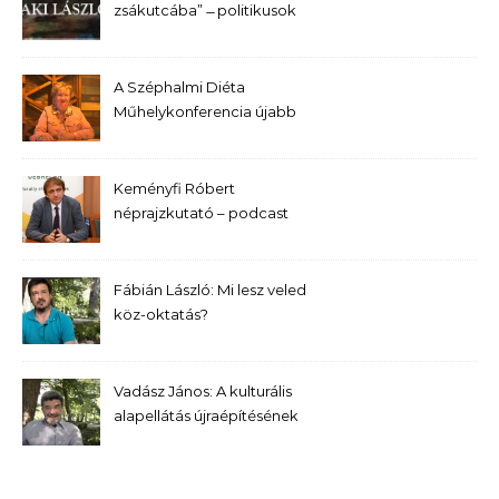
zsákutcába” ̶ politikusok
kerestetnek
A Széphalmi Diéta
Műhelykonferencia újabb
előadása – Bernek Ágnes
Keményfi Róbert
néprajzkutató – podcast
Fábián László: Mi lesz veled
köz-oktatás?
Vadász János: A kulturális
alapellátás újraépítésének
kívánatos programja