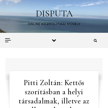
Skip to content
DISPUTA
ONLINE KÖZPOLITIKAI MŰHELY
Pitti Zoltán: Kettős
szorításban a helyi
társadalmak, illetve az